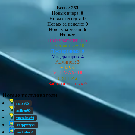
Всего:
253
Новых вчера:
0
Новых сегодня:
0
Новых за неделю:
0
Новых за месяц:
6
Из них:
Пользователей
185
Постоянные:
26
Проверенных:
9
Модераторов:
4
Админов:
3
V.I.P:
6
V.I.P MAX:
10
СУПЕР
2
Заблокированых
0
Новые пользователи
sanya05
milkon65
vnemkov60
xnqqxczy49
uwkuba54