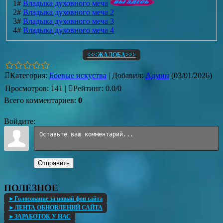
1#
Владыка духовного меча
2#
Владыка духовного меча 2
3#
Владыка духовного меча 3
4#
Владыка духовного меча 4
<<<ЖАЛОБА>>>
Категория
:
Боевые искуства
|
Добавил
:
Админ
(03/01/2026)
Просмотров
:
141
|
Рейтинг
:
0.0
/
0
Всего комментариев
:
0
Войдите:
Отправить
ПОЛЕЗНОЕ
►Голосование за новый фон сайта
►ЛЕНТА ОБНОВЛЕНИЙ САЙТА
►ЗАРАБОТОК У НАС