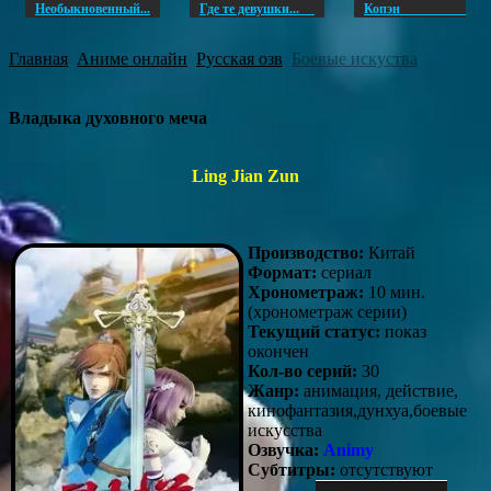
Необыкновенный...
Где те девушки...
Копэ
Главная
Аниме онлайн
Русская озв
Боевые искуства
Владыка духовного меча
Ling Jian Zun
Производство:
Китай
Формат:
сериал
Хронометраж:
10 мин.
(хронометраж серии)
Текущий статус:
показ
окончен
Кол-во серий:
30
Жанр:
анимация, действие,
кинофантазия,дунхуа,боевые
искусства
Озвучка:
Animy
Субтитры:
отсутствуют