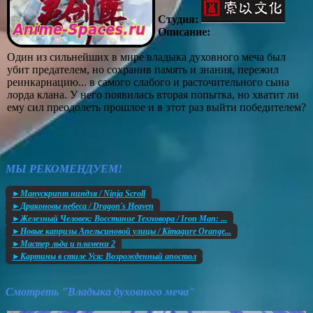
Студия:
Описание:
Один из сильнейших в мире владыка духовного меча был
убит предателем, но сохранив память и знания, пережил
реинкарнацию... в самого слабого и расточительного сына
лорда клана. У него появилась вторая попытка, но хватит ли
ему сил преодолеть прошлое и в этот раз выйти победителем?
МЫ РЕКОМЕНДУЕМ!
►Манускрипт ниндзя / Ninja Scroll
►Драконовы небеса / Dragon's Heaven
►Железный Человек: Восстание Техновора / Iron Man: ...
►Новые капризы Апельсиновой улицы / Kimagure Orange...
►Мастер льда и пламени 2
►Картины в стиле Уся: Возрожденный апостол
Смотреть "Владыка духовного меча"