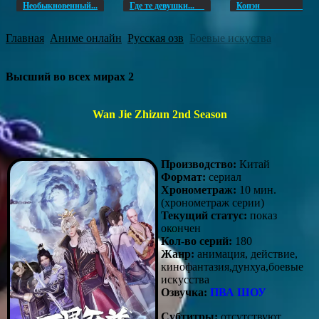
Необыкновенный...
Где те девушки...
Копэ
Главная
Аниме онлайн
Русская озв
Боевые искуства
Высший во всех мирах 2
Wan Jie Zhizun 2nd Season
Производство:
Китай
Формат:
сериал
Хронометраж:
10 мин.
(хронометраж серии)
Текущий статус:
показ
окончен
Кол-во серий:
180
Жанр:
анимация, действие,
кинофантазия,дунхуа,боевые
искусства
Озвучка:
ПВА ШОУ
Субтитры:
отсутствуют