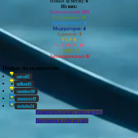
Новых за месяц:
6
Из них:
Пользователей
185
Постоянные:
26
Проверенных:
9
Модераторов:
4
Админов:
3
V.I.P:
6
V.I.P MAX:
10
СУПЕР
2
Заблокированых
0
Новые пользователи
sanya05
milkon65
vnemkov60
xnqqxczy49
uwkuba54
Разместить ссылку здесь за
руб.
Поставить к себе на сайт