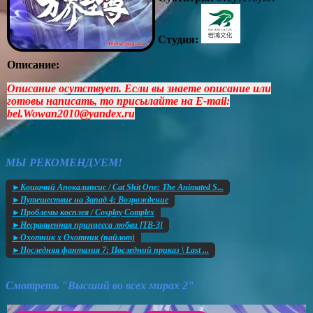
Студия:
Описание:
Описание осутствует. Если вы знаете описание или
готовы написать, то присылайте на E-mail:
bel.Wowan2010@yandex.ru
МЫ РЕКОМЕНДУЕМ!
►Кошачий Апокалипсис / Cat Shit One: The Animated S...
►Путешествие на Запад 4: Возрождение
►Проблемы косплея / Cosplay Complex
►Несравненная принцесса любви [ТВ-3]
►Охотник х Охотник (пайлот)
►Последняя фантазия 7: Последний приказ \ Last ...
Смотреть "Высший во всех мирах 2"