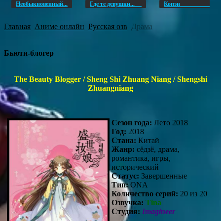
Необыкновенный...
Где те девушки...
Копэ
Главная
Аниме онлайн
Русская озв
Драма
Бьюти-блогер
The Beauty Blogger / Sheng Shi Zhuang Niang / Shengshi
Zhuangniang
Сезон года:
Лето 2018
Год:
2018
Стана:
Китай
Жанр:
сёдзё, драма,
романтика, игры,
исторический
Статус:
Завершенные
Тип:
ONA
Количество серий:
20 из 20
Озвучка:
Tina
Студия:
Imagineer