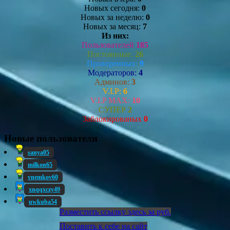
Новых сегодня:
0
Новых за неделю:
0
Новых за месяц:
7
Из них:
Пользователей
185
Постоянные:
26
Проверенных:
9
Модераторов:
4
Админов:
3
V.I.P:
6
V.I.P MAX:
10
СУПЕР
2
Заблокированых
0
Новые пользователи
sanya05
milkon65
vnemkov60
xnqqxczy49
uwkuba54
Разместить ссылку здесь за
руб.
Поставить к себе на сайт