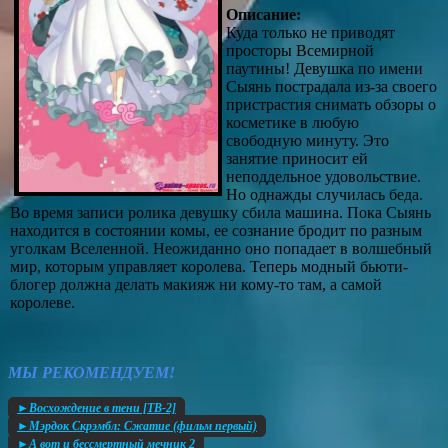
Описание:
Куда только не приводят
просторы Всемирной
паутины! Девушка по имени
Сыянь пострадала из-за своего
пристрастия снимать обзоры о
косметике в любую
свободную минуту. Это
занятие приносит ей
неподдельное удовольствие.
Но однажды случилась беда.
Во время записи ролика девушку сбила машина. Пока Сыянь
находится в состоянии комы, ее сознание бродит по разным
уголкам Вселенной. Неожиданно оно попадает в волшебный
мир, которым управляет королева. Теперь модный бьюти-
блогер должна делать макияж ни кому-то там, а самой
королеве.
МЫ РЕКОМЕНДУЕМ!
►Восхождение в тени [ТВ-2]
►Мэрдок Скрэмбл: Сжатие (фильм первый)
►А вот и бессмертный мечник 2