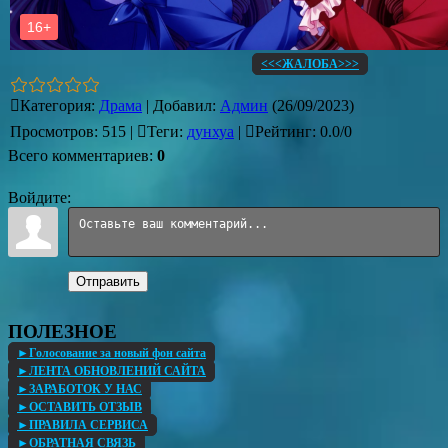
<<<ЖАЛОБА>>>
Категория
:
Драма
|
Добавил
:
Админ
(26/09/2023)
Просмотров
:
515
|
Теги
:
дунхуа
|
Рейтинг
:
0.0
/
0
Всего комментариев
:
0
Войдите:
Отправить
ПОЛЕЗНОЕ
►Голосование за новый фон сайта
►ЛЕНТА ОБНОВЛЕНИЙ САЙТА
►ЗАРАБОТОК У НАС
►ОСТАВИТЬ ОТЗЫВ
►ПРАВИЛА СЕРВИСА
►ОБРАТНАЯ СВЯЗЬ