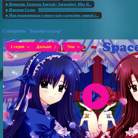
►Вечность: Госпожа Хокусай \ Sarusuberi: Miss H...
►Империя Силин
►Моя реинкарнация в отомэ-игре в качестве главной з...
Смотреть "Бьюти-блогер"