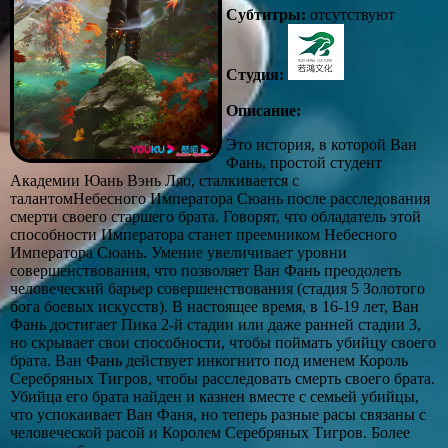
Субтитры:
отсутствуют
Студия:
Описание:
Это история, в которой Ван
Фань, простой студент
Академии Юань Вэнь Ляо, сталкивается с
талантомНебесного Императора Сюань после расследования
смерти своего старшего брата. Говорят, что обладатель этой
способности Императора станет преемником Небесного
Императора Сюань. Умение увеличивает уровни
совершенствования, что позволяет Ван Фань преодолеть
человеческий барьер совершенствования (стадия 5 Золотого
бога боевых искусств). В настоящее время, в 16-19 лет, Ван
Фань достигает Пика 2-й стадии или даже ранней стадии 3,
но скрывает свои способности, чтобы поймать убийцу своего
брата. Ван Фань действует инкогнито под именем Король
Серебряных Тигров, чтобы расследовать смерть своего брата.
Убийца его брата найден и казнен вместе с семьей убийцы,
что успокаивает Ван Фаня, но теперь разные расы связаны с
человеческой расой и Королем Серебряных Тигров. Более