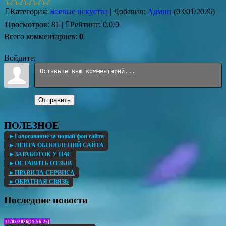
Категория
:
Боевые искуства
|
Добавил
:
Админ
(03/01/2026)
Просмотров
:
81
|
Рейтинг
:
0.0
/
0
Всего комментариев
:
0
Войдите:
Отправить
ПОЛЕЗНОЕ
►Голосование за новый фон сайта
►ЛЕНТА ОБНОВЛЕНИЙ САЙТА
►ЗАРАБОТОК У НАС
►ОСТАВИТЬ ОТЗЫВ
►ПРАВИЛА СЕРВИСА
►ОБРАТНАЯ СВЯЗЬ
Последние новости
31/07/2026[19:56:25]