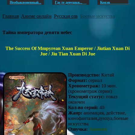
Необыкновенный...
Где те девушки...
Копэ
Главная
Аниме онлайн
Русская озв
Боевые искуства
Тайна императора девяти небес
The Success Of Mmpyrean Xuan Emperor / Jiutian Xuan Di
Jue / Jiu Tian Xuan Di Jue
Производство:
Китай
Формат:
сериал
Хронометраж:
10 мин.
(хронометраж серии)
Текущий статус:
показ
окончен
Кол-во серий:
40
Жанр:
анимация, действие,
кинофантазия,дунхуа,боевые
искусства
Озвучка:
Анимия