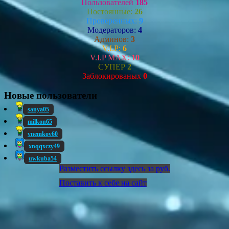
Пользователей
185
Постоянные:
26
Проверенных:
9
Модераторов:
4
Админов:
3
V.I.P:
6
V.I.P MAX:
10
СУПЕР
2
Заблокированых
0
Новые пользователи
sanya05
milkon65
vnemkov60
xnqqxczy49
uwkuba54
Разместить ссылку здесь за
руб.
Поставить к себе на сайт