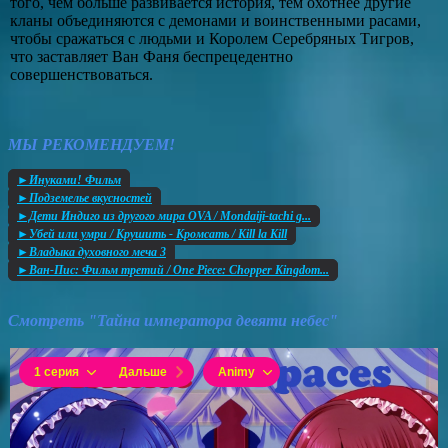
того, чем больше развивается история, тем охотнее другие
кланы объединяются с демонами и воинственными расами,
чтобы сражаться с людьми и Королем Серебряных Тигров,
что заставляет Ван Фаня беспрецедентно
совершенствоваться.
МЫ РЕКОМЕНДУЕМ!
►Инуками! Фильм
►Подземелье вкусностей
►Дети Индиго из другого мира OVA / Mondaiji-tachi g...
►Убей или умри / Крушить - Кромсать / Kill la Kill
►Владыка духовного меча 3
►Ван-Пис: Фильм третий / One Piece: Chopper Kingdom...
Смотреть "Тайна императора девяти небес"