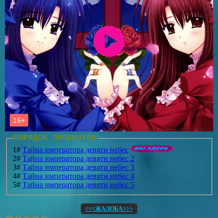
ПОРЯДОК ПРОСМОТРА
1#
Тайна императора девяти небес
2#
Тайна императора девяти небес 2
3#
Тайна императора девяти небес 3
4#
Тайна императора девяти небес 4
5#
Тайна императора девяти небес 5
<<<ЖАЛОБА>>>