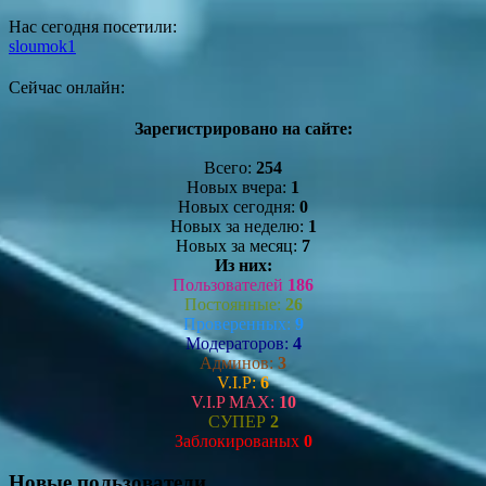
Нас сегодня посетили:
sloumok1
Сейчас онлайн:
Зарегистрировано на сайте:
Всего:
254
Новых вчера:
1
Новых сегодня:
0
Новых за неделю:
1
Новых за месяц:
7
Из них:
Пользователей
186
Постоянные:
26
Проверенных:
9
Модераторов:
4
Админов:
3
V.I.P:
6
V.I.P MAX:
10
СУПЕР
2
Заблокированых
0
Новые пользователи