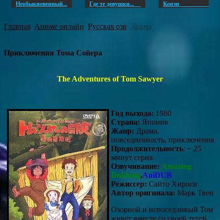
Необыкновенный...
Где те девушки...
Копэ
Главная
Аниме онлайн
Русская озв
Драма
Приключения Тома Сойера
The Adventures of Tom Sawyer
Год выхода:
1980
Страна:
Япония
Жанр:
Драма,
повседневность, приключения
Продолжительность
: ~ 25
минут серия
Озвучивание:
Amazing
Dubbing
,
AniDUB
Режиссер:
Сайто Хироси
Автор оригинала:
Марк Твен
Озорной и непоседливый Том
живет вместе со своей тетей