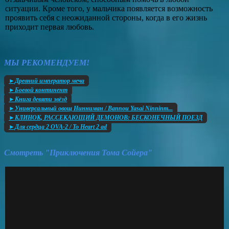
ситуации. Кроме того, у мальчика появляется возможность
проявить себя с неожиданной стороны, когда в его жизнь
приходит первая любовь.
МЫ РЕКОМЕНДУЕМ!
►Древний император меча
►Боевой континент
►Книга девяти звёзд
►Универсальный овощ Нинниман / Bannou Yasai Ninninm...
►КЛИНОК, РАССЕКАЮЩИЙ ДЕМОНОВ: БЕСКОНЕЧНЫЙ ПОЕЗД
►Для сердца 2 OVA-2 / To Heart 2 ad
Смотреть "Приключения Тома Сойера"