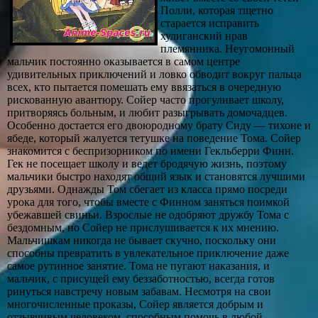
Полли, которая тщетно
старается исправить
хулиганский нрав
племянника. Неугомонный
мальчик постоянно оказывается в самом центре
удивительных приключений и ловко обводит вокруг пальца
всех, кто пытается помешать ему ввязаться в очередную
рискованную авантюру. Сойер часто прогуливает школу,
притворяясь больным, и любит разыгрывать домочадцев.
Особенно достается его двоюродному брату Сиду — тихоне и
ябеде, который жалуется тетушке на поведение Тома. Сойер
знакомится с беспризорником по имени Гекльберри Финн.
Гек не посещает школу и ведет бродячую жизнь, поэтому
мальчики быстро находят общий язык и становятся лучшими
друзьями. Однажды Том сбегает из класса прямо посреди
урока для того, чтобы вместе с Финном заняться поимкой
убежавшей свиньи. Взрослые не одобряют дружбу Тома с
бездомным, но Сойер не прислушивается к их мнению.
Мальчишкам никогда не бывает скучно, поскольку они
способны превратить в увлекательное приключение даже
самое рутинное занятие. Тома не пугают наказания, и
мальчик, с присущей ему беззаботностью, всегда готов
ринуться навстречу новым забавам. Несмотря на свои
многочисленные проказы, Сойер является добрым и
отзывчивым человеком, способным помочь в любой