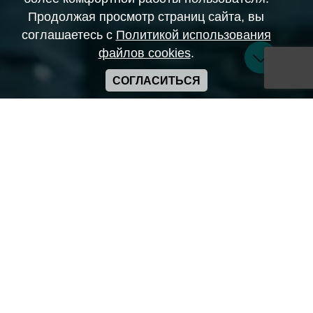
Продолжая просмотр страниц сайта, вы
соглашаетесь с
Политикой использования
файлов cookies
.
СОГЛАСИТЬСЯ
Copyright ANIME-SPACES © 2026
Самозанятый Беляков Владимир Алексеевич ИНН:
643569328903
Сайт может содержать материалы порнографического
характера
а также сцены насилия. Просьба если вам нет 18 лет,
покинуть сайт.