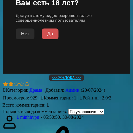
<<<ЖАЛОБА>>>
Категория
:
Драма
|
Добавил
:
Админ
(20/07/2024)
Просмотров
:
929
|
Комментарии
:
1
|
Рейтинг
:
2.0
/
2
Всего комментариев
:
1
Порядок вывода комментариев:
1
minhhvpn
• 05:50:50, 30/08/2024