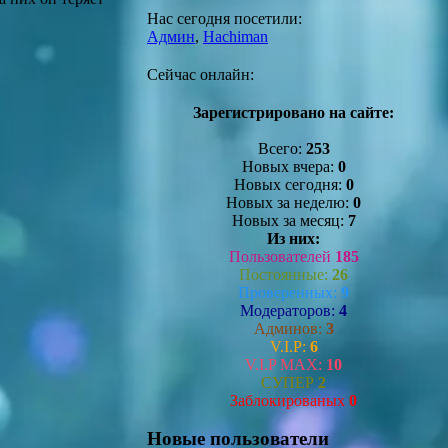
Нас сегодня посетили:
Админ
,
Hachiman
Сейчас онлайн:
Зарегистрировано на сайте:
Всего:
253
Новых вчера:
0
Новых сегодня:
0
Новых за неделю:
0
Новых за месяц:
7
Из них:
Пользователей
185
Постоянные:
26
Проверенных:
9
Модераторов:
4
Админов:
3
V.I.P:
6
V.I.P MAX:
10
СУПЕР
2
Заблокированых
0
Новые пользователи