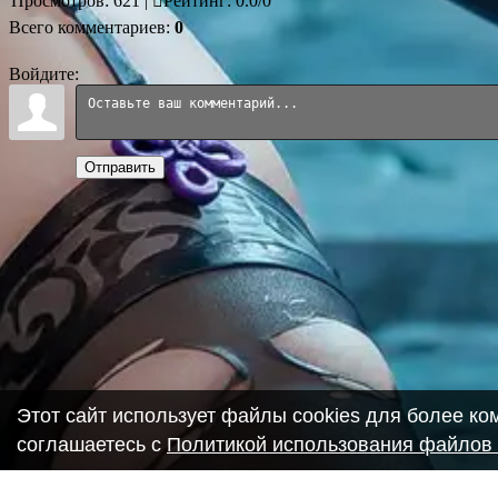
Просмотров
:
621
|
Рейтинг
:
0.0
/
0
Всего комментариев
:
0
Войдите:
Отправить
Этот сайт использует файлы cookies для более к
соглашаетесь с
Политикой использования файлов 