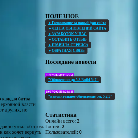
ПОЛЕЗНОЕ
►Голосование за новый фон сайта
►ЛЕНТА ОБНОВЛЕНИЙ САЙТА
►ЗАРАБОТОК У НАС
►ОСТАВИТЬ ОТЗЫВ
►ПРАВИЛА СЕРВИСА
►ОБРАТНАЯ СВЯЗЬ
Последние новости
31/07/2026[19:56:25]
"Обновление до 5.3 Build 547"
19/07/2026[08:28:14]
"накопительное обновление ver. 5.2.5"
 каждая битва
верховной власти
т других, но
Статистика
Онлайн всего:
2
Гостей:
2
давно узнал об этом.
Пользователей:
0
к как хочет вернуть
а них он теряет