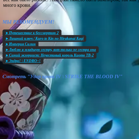
много крови.
МЫ РЕКОМЕНДУЕМ!
►Путешествие к бессмертию 2
►Лишний ключ / Kuro to Kin no Hirakanai Kagi
►Империя Силин
►Люблю я младшую сестру, вот только не сестра она
►Синий экзорцист: Нечестивый король Киото TB-2
►Эндро! \ ENDRO~!
Смотреть "Удар крови IV \ STRIKE THE BLOOD IV"