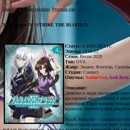
Главная
Аниме онлайн
Русская озв
Этти
Удар крови IV \ STRIKE THE BLOOD IV
Статус:
в 2020-2021 гг.
Эпизод:
12 из 12
Сезон:
Весна 2020
Тип:
OVA
Жанр:
Экшен, Фэнтези, Сверхъе
Студия:
Connect
Озвучка:
AnimeVost
,
AniLibria
Описание:
Демоны и люди заключили перем
доставляла много хлопот и мёрт
вампиров. Один вампир передал
кровосос заметил в нём некую о
Кодзё Акацуки – старшеклассник
Никто кроме него не знает о спо
всё как было раньше. Акацуки тяжело быть вампиром, так как 