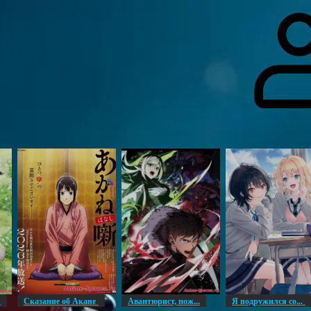
гоинги
Дополнительно
Форум
Видео
Блог
Галерея
О нас
н
Сказание об Акане
Авантюрист, пож...
Я подружился со...