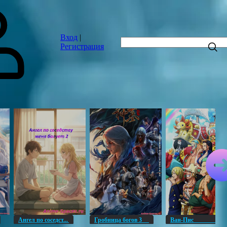
Вход
|
Регистрация
Ангел по соседст...
Гробница богов 3
Ван-Пи