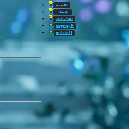
sanya05
milkon65
vnemkov60
xnqqxczy49
uwkuba54