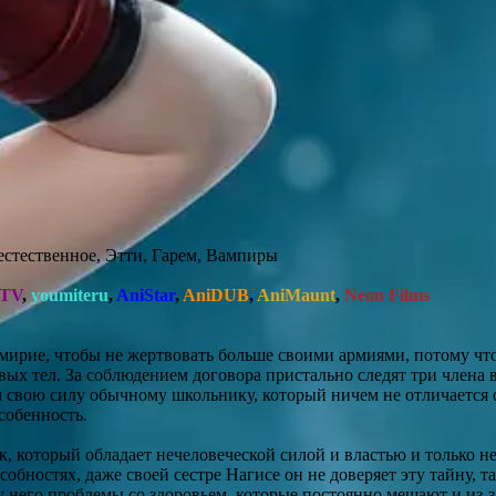
стественное, Этти, Гарем, Вампиры
.TV
,
youmiteru
,
AniStar
,
AniDUB
,
AniMaunt
,
Neon Films
ирие, чтобы не жертвовать больше своими армиями, потому что
вых тел. За соблюдением договора пристально следят три члена 
 свою силу обычному школьнику, который ничем не отличается о
собенность.
, который обладает нечеловеческой силой и властью и только не
собностях, даже своей сестре Нагисе он не доверяет эту тайну, та
у него проблемы со здоровьем, которые постоянно мешают и из-з