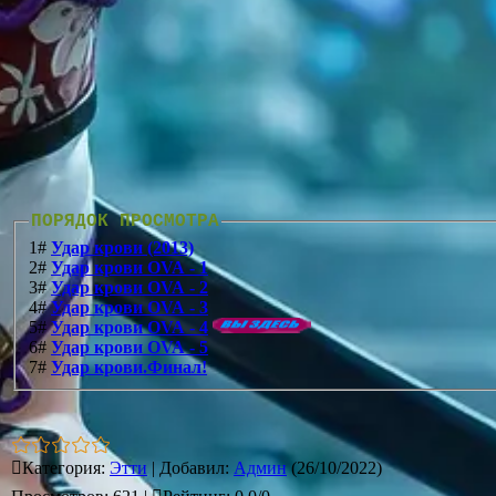
ПОРЯДОК ПРОСМОТРА
1#
Удар крови (2013)
2#
Удар крови OVA - 1
3#
Удар крови OVA - 2
4#
Удар крови OVA - 3
5#
Удар крови OVA - 4
6#
Удар крови OVA - 5
7#
Удар крови.Финал!
Категория
:
Этти
|
Добавил
:
Админ
(26/10/2022)