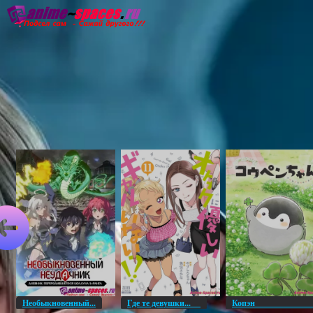
Главная
Озвучка
Субтитры
Он
Необыкновенный...
Где те девушки...
Копэ