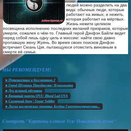
людей можно разделить на два
вида: обычные люди, которые
работают на живых, и нежить,
которая работает на мёртвых.
Жизнь нежити целиком
посвящена исполнению последних желаний призраков, которые
умерли, сожалея о чём-то. Главный герой Дэнфэн Байли видит
перед собой лишь одну цель и миссию: найти свою давно
пропавшую жену Жуянь. Во время своих поисков Дэнфэн
встречает Сюань Цзя, пытающуюся отомстить виновным в
смерти её семьи.
МЫ РЕКОМЕНДУЕМ!
►Путешествие к бессмертию 2
►Город Шумных Празднеств / Kyousougiga
►Дух великой обезьяны
►Кровавый парень OVA \ Blood Lad OVA
►Сахарный боец \ Sugar Soldier
►Лихие космические пираты: Бездна Гиперпространства...
Смотреть "Картины в стиле Уся: Повелитель духов"