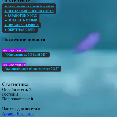
ПОЛЕЗНОЕ
►Голосование за новый фон сайта
►ЛЕНТА ОБНОВЛЕНИЙ САЙТА
►ЗАРАБОТОК У НАС
►ОСТАВИТЬ ОТЗЫВ
►ПРАВИЛА СЕРВИСА
►ОБРАТНАЯ СВЯЗЬ
Последние новости
31/07/2026[19:56:25]
"Обновление до 5.3 Build 547"
19/07/2026[08:28:14]
"накопительное обновление ver. 5.2.5"
Статистика
Онлайн всего:
1
Гостей:
1
Пользователей:
0
Нас сегодня посетили:
Админ
,
Hachiman