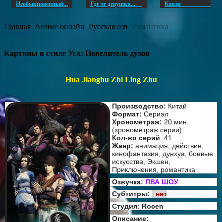
Необыкновенный...
Где те девушки...
Копэ
Главная
Аниме онлайн
Русская озв
Романтика
Картины в стиле Уся: Повелитель духов
Hua Jianghu Zhi Ling Zhu
Производство:
Китай
Формат:
Сериал
Хронометраж:
20 мин.
(хронометраж серии)
Кол-во серий
: 41
Жанр:
анимация, действие,
кинофантазия, дунхуа, боевые
искусства, Экшен,
Приключения, романтика
Озвучка:
ПВА ШОУ
Субтитры:
нет
Студия: Rocen
Описание: