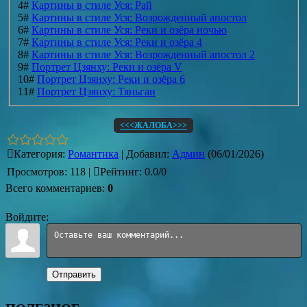
4#
Картины в стиле Уся: Рай
5#
Картины в стиле Уся: Возрожденный апостол
6#
Картины в стиле Уся: Реки и озёра ночью
7#
Картины в стиле Уся: Реки и озёра 4
8#
Картины в стиле Уся: Возрожденный апостол 2
9#
Портрет Цзянху: Реки и озёра V
10#
Портрет Цзянху: Реки и озёра 6
11#
Портрет Цзянху: Тяньган
<<<ЖАЛОБА>>>
Категория
:
Романтика
|
Добавил
:
Админ
(06/01/2026)
Просмотров
:
118
|
Рейтинг
:
0.0
/
0
Всего комментариев
:
0
Войдите:
Отправить