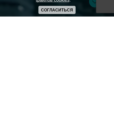
файлов cookies
.
СОГЛАСИТЬСЯ
Copyright ANIME-SPACES © 2026
Самозанятый Беляков Владимир Алексеевич ИНН:
643569328903
Сайт может содержать материалы порнографического
характера
а также сцены насилия. Просьба если вам нет 18 лет,
покинуть сайт.
Политика конфиденциальности
Пользовательское соглашение
Политика использования cookie
Правила сервиса