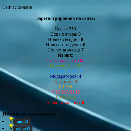
Сейчас онлайн:
Зарегистрировано на сайте:
Всего:
253
Новых вчера:
0
Новых сегодня:
0
Новых за неделю:
0
Новых за месяц:
7
Из них:
Пользователей
185
Постоянные:
26
Проверенных:
9
Модераторов:
4
Админов:
3
V.I.P:
6
V.I.P MAX:
10
СУПЕР
2
Заблокированых
0
Новые пользователи
sanya05
milkon65