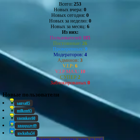
Всего:
253
Новых вчера:
0
Новых сегодня:
0
Новых за неделю:
0
Новых за месяц:
6
Из них:
Пользователей
185
Постоянные:
26
Проверенных:
9
Модераторов:
4
Админов:
3
V.I.P:
6
V.I.P MAX:
10
СУПЕР
2
Заблокированых
0
Новые пользователи
sanya05
milkon65
vnemkov60
xnqqxczy49
uwkuba54
Разместить ссылку здесь за
руб.