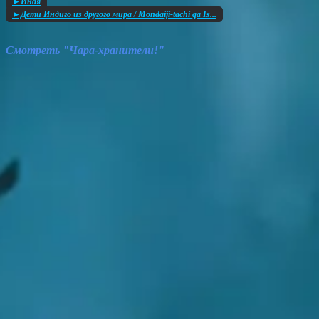
►Иная
►Дети Индиго из другого мира / Mondaiji-tachi ga Is...
Смотреть "Чара-хранители!"