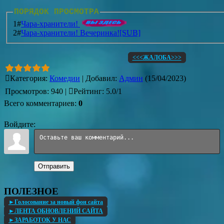
ПОРЯДОК ПРОСМОТРА
1#
Чара-хранители!
2#
Чара-хранители! Вечеринка![SUB]
<<<ЖАЛОБА>>>
Категория
:
Комедии
|
Добавил
:
Админ
(15/04/2023)
Просмотров
:
940
|
Рейтинг
:
5.0
/
1
Всего комментариев
:
0
Войдите:
Отправить
ПОЛЕЗНОЕ
►Голосование за новый фон сайта
►ЛЕНТА ОБНОВЛЕНИЙ САЙТА
►ЗАРАБОТОК У НАС