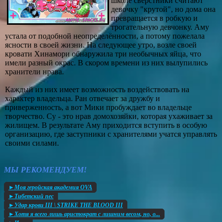
школе сверстники считают
девочку "крутой", но дома она
превращается в робкую и
трогательную девчонку. Аму
устала от подобной неопределённости, а потому пожелала
ясности в своей жизни. На следующее утро, возле своей
кровати Хинамори обнаружила три необычных яйца, что
имели разный окрас. В скором времени из них вылупились
хранители нрава.
Каждый из них имеет возможность воздействовать на
характер владельца. Ран отвечает за дружбу и
приверженность, а вот Мики пробуждает во владельце
творчество. Су - это нрав домохозяйки, которая ухаживает за
жилищем. В результате Аму приходится вступить в особую
организацию, где заступники с хранителями учатся управлять
своими силами.
МЫ РЕКОМЕНДУЕМ!
►Моя геройская академия OVA
►Тибетский пес
►Удар крови III \ STRIKE THE BLOOD III
►Хотя я всего лишь аристократ с лишним весом, но, о...