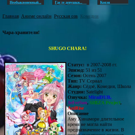
Необыкновенный...
Где те девушки...
Копэ
Главная
Аниме онлайн
Русская озв
Комедии
Чара-хранители!
SHUGO CHARA!
Статус:
в 2007-2008 гг.
Эпизод:
51 из 51
Сезон:
Осень 2007
Тип:
TV Сериал
Жанр:
Сёдзё, Комедия, Школа
Студия:
Satelight
Озвучка:
MiraiDUB,
JeFerSon
,
SHIZA Project
,
AniRise
Описание
Аму Хинамори длительное
время не могла найти
предназначение в жизни. В