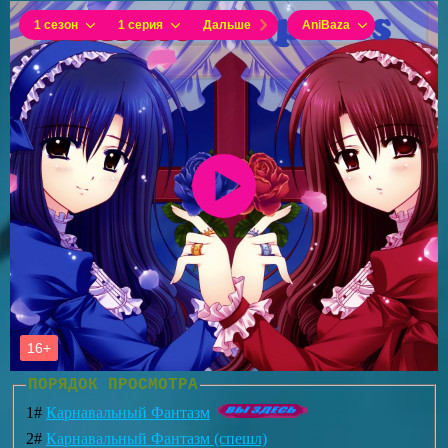
ПОРЯДОК ПРОСМОТРА
1#
Карнавальный Фантазм
2#
Карнавальный Фантазм (спешл)