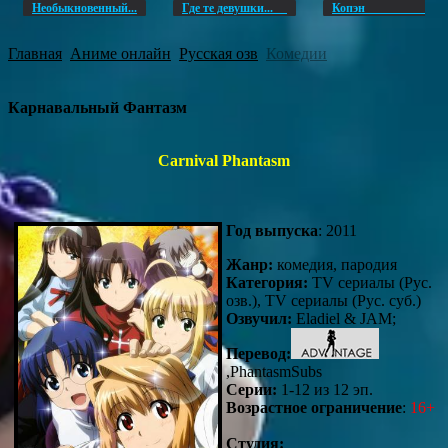
Необыкновенный...
Где те девушки...
Копэ
Главная
Аниме онлайн
Русская озв
Комедии
Карнавальный Фантазм
Carnival Phantasm
Год выпуска
: 2011
Жанр:
комедия, пародия
Категория:
TV сериалы (Рус.
озв.), TV сериалы (Рус. суб.)
Озвучил:
Eladiel & JAM;
Перевод:
,PhantasmSubs
Серии:
1-12 из 12 эп.
Возрастное ограничение
:
16+
Студия: