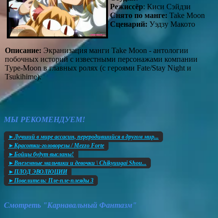
Режиссёр
: Киси Сэйдзи
Снято по манге:
Take Moon
Сценарий:
Уэдзу Макото
Описание:
Экранизация манги Take Moon - антологии
побочных историй с известными персонажами компании
Type-Moon в главных ролях (с героями Fate/Stay Night и
Tsukihime).
МЫ РЕКОМЕНДУЕМ!
►Лучший в мире ассасин, переродившийся в другом мир...
►Красотки-головорезы / Mezzo Forte
►Бойцы будут высланы!
►Внеземные мальчики и девочки \ Chikyuugai Shou...
►ПЛОД ЭВОЛЮЦИИ
►Повелитель: Пле-пле-плеяды 3
Смотреть "Карнавальный Фантазм"