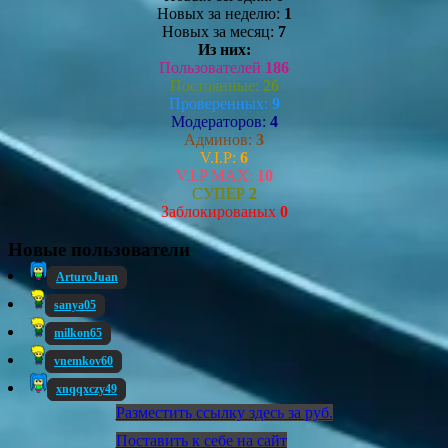
Новых за неделю:
1
Новых за месяц:
7
Из них:
Пользователей
186
Постоянные:
26
Проверенных:
9
Модераторов:
4
Админов:
3
V.I.P:
6
V.I.P MAX:
10
СУПЕР
2
Заблокированых
0
Новые пользователи
ArturoJuan
sanya05
milkon65
vnemkov60
xnqqxczy49
Разместить ссылку здесь за
руб.
Поставить к себе на сайт