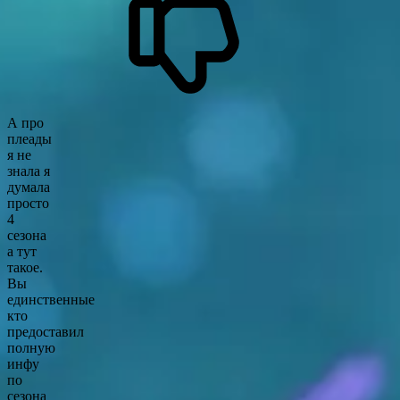
А про
плеады
я не
знала я
думала
просто
4
сезона
а тут
такое.
Вы
единственные
кто
предоставил
полную
инфу
по
сезона