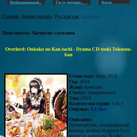
Необыкновенный...
Где те девушки...
Копэ
Главная
Аниме онлайн
Русская озв
Комедии
Повелитель: Чаепитие служанок
Overlord: Oukoku no Kan-tachi - Drama CD-tsuki Tokusou-
ban
Сезон года:
Зима 2014
Год:
2014
Жанр:
комедия
Статус:
Завершенные
Тип:
ONA
Количество серий:
1 из 1
Озвучка:
ХЗ Лол
Описание:
Промо-ролик, посвящённый
выходу делюкс-издания 6-го
выпуска новеллы. В нём