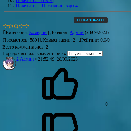
10#
Повелитель [ТВ-4]
11#
Повелитель: Пле-пле-плеяды 4
<<<ЖАЛОБА>>>
Категория
:
Комедии
|
Добавил
:
Админ
(28/09/2023)
Просмотров
:
589
|
Комментарии
:
2
|
Рейтинг
:
0.0
/
0
Всего комментариев
:
2
Порядок вывода комментариев:
2
Админ
• 21:52:49, 28/09/2023
0