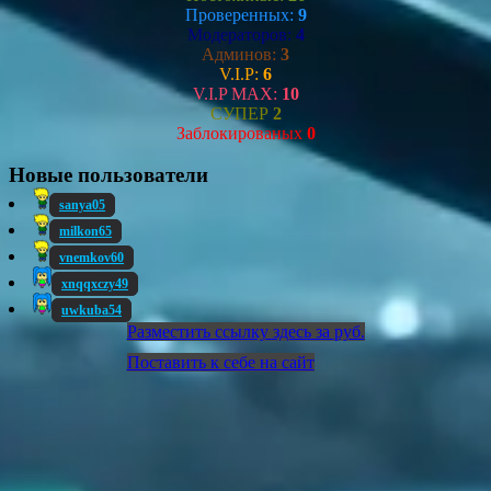
Проверенных:
9
Модераторов:
4
Админов:
3
V.I.P:
6
V.I.P MAX:
10
СУПЕР
2
Заблокированых
0
Новые пользователи
sanya05
milkon65
vnemkov60
xnqqxczy49
uwkuba54
Разместить ссылку здесь за
руб.
Поставить к себе на сайт