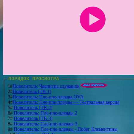
ПОРЯДОК ПРОСМОТРА
1#
Повелитель: Чаепитие служанок
2#
Повелитель [ТВ-1]
3#
Повелитель: Пле-пле-плеяды OVA
4#
Повелитель: Пле-пле-плеяды — Театральная версия
5#
Повелитель [ТВ-2]
6#
Повелитель: Пле-пле-плеяды 2
7#
Повелитель [ТВ-3]
8#
Повелитель: Пле-пле-плеяды 3
9#
Повелитель: Пле-пле-плеяды - Побег Клементины