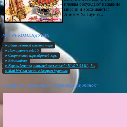
плеяды обсуждают недавние
миссии и восхищаются
Айнзом Ул Гоуном..
МЫ РЕКОМЕНДУЕМ!
►Единственный владыка мира
►Пожиратель звёзд 5
►Смертельная игра мёртвой горы
►Ведьмнадзор
►Король демонов, попытайтесь снова! / MAOU-SAMA, R...
►Мой WeChat связан с дворцом драконов
Смотреть "Повелитель: Чаепитие служанок"