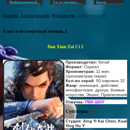
Необыкновенный...
Где те девушки...
Копэ
Главная
Аниме онлайн
Русская озв
Приключения
А вот и бессмертный мечник 2
Jian Xian Zai Ci 2
Производство:
Китай
Формат:
Сериал
Хронометраж:
11 мин.
(хронометраж серии)
Кол-во серий
: 50 озвучено 32
Жанр:
анимация, действие,
кинофантазия, дунхуа, боевые
искусства, Экшен, Приключения
Озвучка:
ПВА ШОУ
Субтитры:
нет
Студия: Xing Yi Kai Chen, Kuai
Ying Hu Y