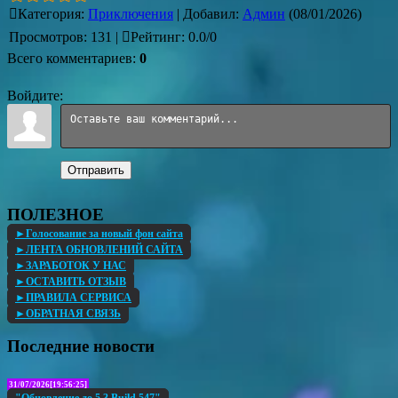
Категория
:
Приключения
|
Добавил
:
Админ
(08/01/2026)
Просмотров
:
131
|
Рейтинг
:
0.0
/
0
Всего комментариев
:
0
Войдите:
Отправить
ПОЛЕЗНОЕ
►Голосование за новый фон сайта
►ЛЕНТА ОБНОВЛЕНИЙ САЙТА
►ЗАРАБОТОК У НАС
►ОСТАВИТЬ ОТЗЫВ
►ПРАВИЛА СЕРВИСА
►ОБРАТНАЯ СВЯЗЬ
Последние новости
31/07/2026[19:56:25]
"Обновление до 5.3 Build 547"