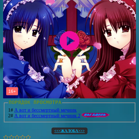
ПОРЯДОК ПРОСМОТРА
1#
А вот и бессмертный мечник
2#
А вот и бессмертный мечник 2
<<<ЖАЛОБА>>>