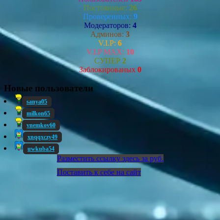
Постоянные:
26
Проверенных:
9
Модераторов:
4
Админов:
3
V.I.P:
6
V.I.P MAX:
10
СУПЕР
2
Заблокированых
0
Новые пользователи
sanya05
milkon65
vnemkov60
xnqqxczy49
uwkuba54
Разместить ссылку здесь за
руб.
Поставить к себе на сайт