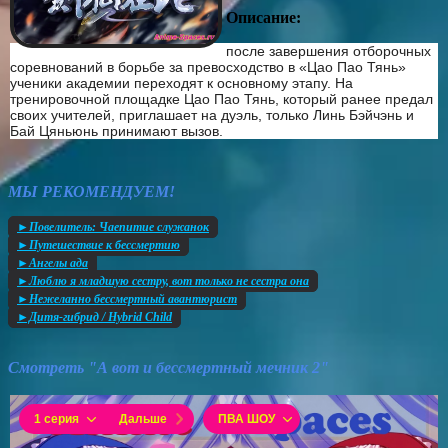
Описание:
после завершения отборочных
соревнований в борьбе за превосходство в «Цао Пао Тянь»
ученики академии переходят к основному этапу. На
тренировочной площадке Цао Пао Тянь, который ранее предал
своих учителей, приглашает на дуэль, только Линь Бэйчэнь и
Бай Цяньюнь принимают вызов.
МЫ РЕКОМЕНДУЕМ!
►Повелитель: Чаепитие служанок
►Путешествие к бессмертию
►Ангелы ада
►Люблю я младшую сестру, вот только не сестра она
►Нежеланно бессмертный авантюрист
►Дитя-гибрид / Hybrid Child
Смотреть "А вот и бессмертный мечник 2"