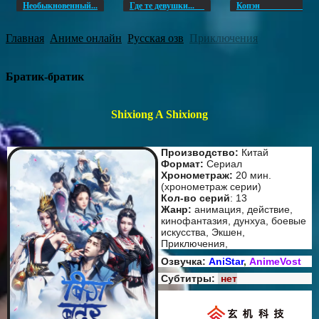
Необыкновенный...
Где те девушки...
Копэ
Главная
Аниме онлайн
Русская озв
Приключения
Братик-братик
Shixiong A Shixiong
Производство:
Китай
Формат:
Сериал
Хронометраж:
20 мин.
(хронометраж серии)
Кол-во серий
: 13
Жанр:
анимация, действие,
кинофантазия, дунхуа, боевые
искусства, Экшен,
Приключения,
Озвучка:
AniStar
,
AnimeVost
Субтитры:
нет