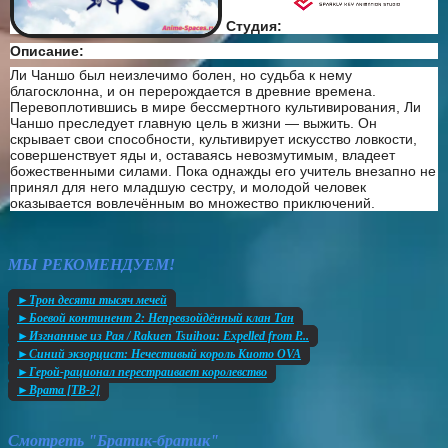
Студия:
Описание:
Ли Чаншо был неизлечимо болен, но судьба к нему
благосклонна, и он перерождается в древние времена.
Перевоплотившись в мире бессмертного культивирования, Ли
Чаншо преследует главную цель в жизни — выжить. Он
скрывает свои способности, культивирует искусство ловкости,
совершенствует яды и, оставаясь невозмутимым, владеет
божественными силами. Пока однажды его учитель внезапно не
принял для него младшую сестру, и молодой человек
оказывается вовлечённым во множество приключений.
МЫ РЕКОМЕНДУЕМ!
►Трон десяти тысяч мечей
►Боевой континент 2: Непревзойдённый клан Тан
►Изгнанные из Рая / Rakuen Tsuihou: Expelled from P...
►Синий экзорцист: Нечестивый король Киото OVA
►Герой-рационал перестраивает королевство
►Врата [ТВ-2]
Смотреть "Братик-братик"