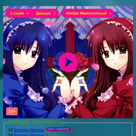
ПОРЯДОК ПРОСМОТРА
1#
Братик-братик
2#
Братик-братик 2