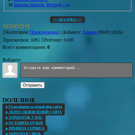
3#
Братик-братик: Второй год
<<<ЖАЛОБА>>>
Категория
:
Приключения
|
Добавил
:
Админ
(06/01/2026)
Просмотров
:
109
|
Рейтинг
:
0.0
/
0
Всего комментариев
:
0
Войдите:
Отправить
ПОЛЕЗНОЕ
►Голосование за новый фон сайта
►ЛЕНТА ОБНОВЛЕНИЙ САЙТА
►ЗАРАБОТОК У НАС
►ОСТАВИТЬ ОТЗЫВ
►ПРАВИЛА СЕРВИСА
►ОБРАТНАЯ СВЯЗЬ