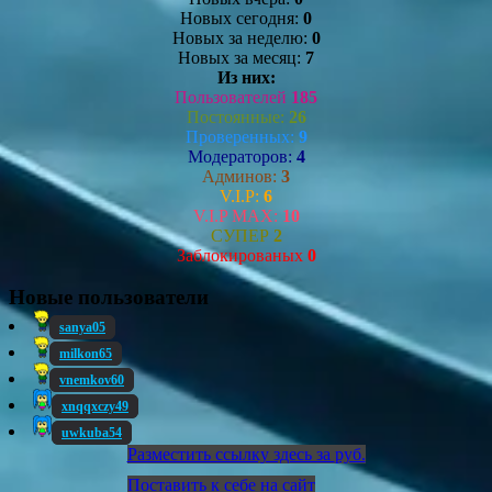
Новых сегодня:
0
Новых за неделю:
0
Новых за месяц:
7
Из них:
Пользователей
185
Постоянные:
26
Проверенных:
9
Модераторов:
4
Админов:
3
V.I.P:
6
V.I.P MAX:
10
СУПЕР
2
Заблокированых
0
Новые пользователи
sanya05
milkon65
vnemkov60
xnqqxczy49
uwkuba54
Разместить ссылку здесь за
руб.
Поставить к себе на сайт