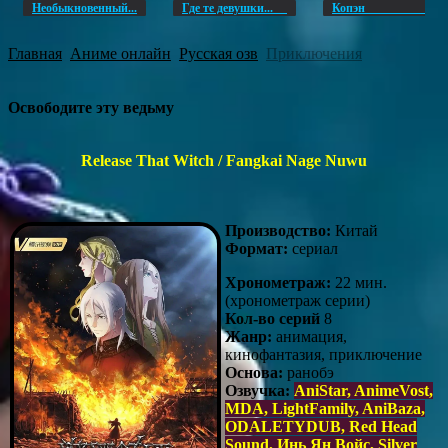
Необыкновенный...
Где те девушки...
Копэ
Главная
Аниме онлайн
Русская озв
Приключения
Освободите эту ведьму
Release That Witch / Fangkai Nage Nuwu
Производство:
Китай
Формат:
сериал
Хронометраж:
22 мин.
(хронометраж серии)
Кол-во серий
8
Жанр:
анимация,
кинофантазия, приключение
Основа:
ранобэ
Озвучка:
AniStar, AnimeVost,
MDA, LightFamily, AniBaza,
ODALETYDUB, Red Head
Sound, Инь Ян Войс, Silver