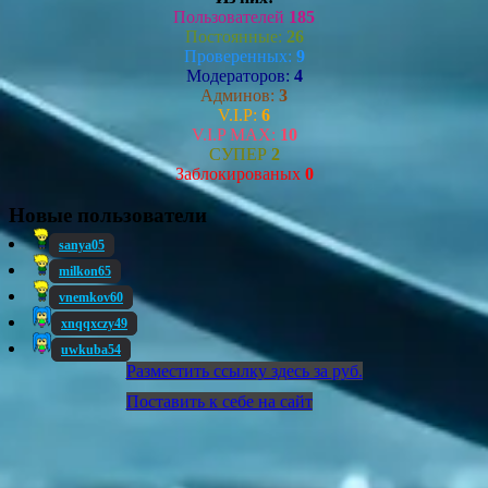
Пользователей
185
Постоянные:
26
Проверенных:
9
Модераторов:
4
Админов:
3
V.I.P:
6
V.I.P MAX:
10
СУПЕР
2
Заблокированых
0
Новые пользователи
sanya05
milkon65
vnemkov60
xnqqxczy49
uwkuba54
Разместить ссылку здесь за
руб.
Поставить к себе на сайт