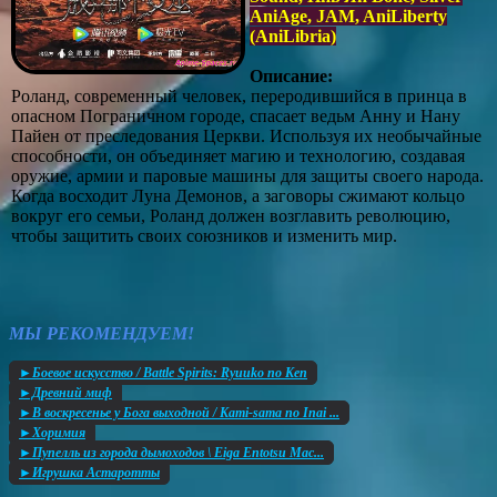
AniAge, JAM, AniLiberty
(AniLibria)
Описание:
Роланд, современный человек, переродившийся в принца в
опасном Пограничном городе, спасает ведьм Анну и Нану
Пайен от преследования Церкви. Используя их необычайные
способности, он объединяет магию и технологию, создавая
оружие, армии и паровые машины для защиты своего народа.
Когда восходит Луна Демонов, а заговоры сжимают кольцо
вокруг его семьи, Роланд должен возглавить революцию,
чтобы защитить своих союзников и изменить мир.
МЫ РЕКОМЕНДУЕМ!
►Боевое искусство / Battle Spirits: Ryuuko no Ken
►Древний миф
►В воскресенье у Бога выходной / Kami-sama no Inai ...
►Хоримия
►Пупелль из города дымоходов \ Eiga Entotsu Mac...
►Игрушка Астаротты