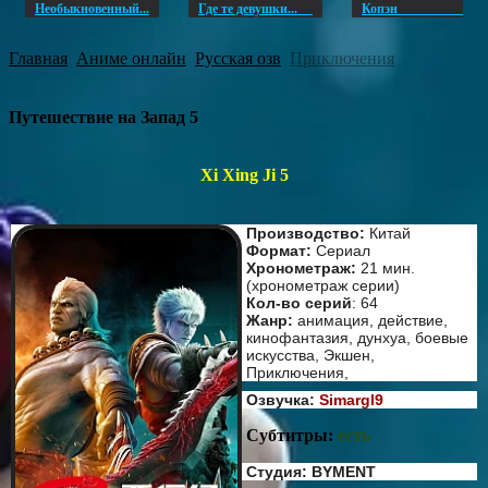
Необыкновенный...
Где те девушки...
Копэ
Главная
Аниме онлайн
Русская озв
Приключения
Путешествие на Запад 5
Xi Xing Ji 5
Производство:
Китай
Формат:
Сериал
Хронометраж:
21 мин.
(хронометраж серии)
Кол-во серий
: 64
Жанр:
анимация, действие,
кинофантазия, дунхуа, боевые
искусства, Экшен,
Приключения,
Озвучка:
Simargl9
Субтитры:
есть
Студия: BYMENT