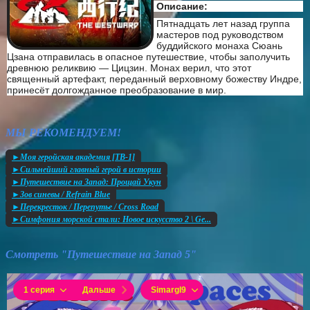
Описание:
Пятнадцать лет назад группа
мастеров под руководством
буддийского монаха Сюань
Цзана отправилась в опасное путешествие, чтобы заполучить
древнюю реликвию — Цицзин. Монах верил, что этот
священный артефакт, переданный верховному божеству Индре,
принесёт долгожданное преобразование в мир.
МЫ РЕКОМЕНДУЕМ!
►Моя геройская академия [ТВ-1]
►Сильнейший главный герой в истории
►Путешествие на Запад: Прощай Укун
►Зов синевы / Refrain Blue
►Перекресток / Перепутье / Cross Road
►Симфония морской стали: Новое искусство 2 \ Ge...
Смотреть "Путешествие на Запад 5"