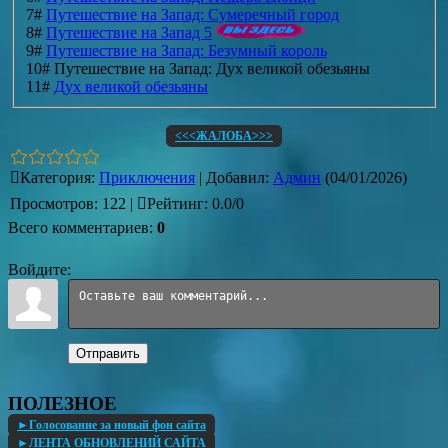
7#
Путешествие на Запад: Сумеречный город
8#
Путешествие на Запад 5
9#
Путешествие на Запад: Безумный король
10# Путешествие на Запад: Дух великой обезьяны
11#
Дух великой обезьяны
<<<ЖАЛОБА>>>
Категория
:
Приключения
|
Добавил
:
Админ
(04/01/2026)
Просмотров
:
122
|
Рейтинг
:
0.0
/
0
Всего комментариев
:
0
Войдите:
Отправить
ПОЛЕЗНОЕ
►Голосование за новый фон сайта
►ЛЕНТА ОБНОВЛЕНИЙ САЙТА