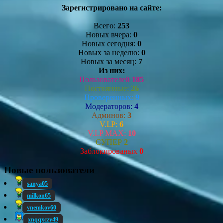
Зарегистрировано на сайте:
Всего:
253
Новых вчера:
0
Новых сегодня:
0
Новых за неделю:
0
Новых за месяц:
7
Из них:
Пользователей
185
Постоянные:
26
Проверенных:
9
Модераторов:
4
Админов:
3
V.I.P:
6
V.I.P MAX:
10
СУПЕР
2
Заблокированых
0
Новые пользователи
sanya05
milkon65
vnemkov60
xnqqxczy49