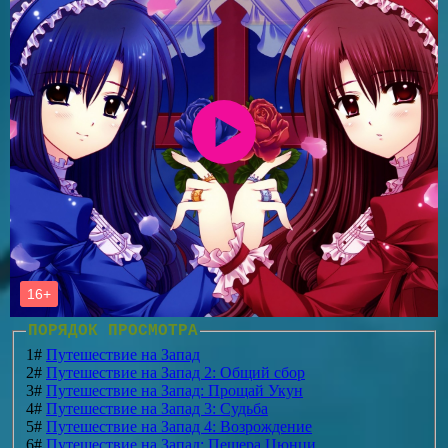
ПОРЯДОК ПРОСМОТРА
1#
Путешествие на Запад
2#
Путешествие на Запад 2: Общий сбор
3#
Путешествие на Запад: Прощай Укун
4#
Путешествие на Запад 3: Судьба
5#
Путешествие на Запад 4: Возрождение
6#
Путешествие на Запад: Пещера Цюнци