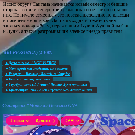
Исоно округа Саитама начинается новый семестр и бывшие
второклассники теперь третьекласники и нет никого старше
них. Но начало семестра - это перераспределение по классам
и появление новичков. Да и в выходные тоже есть чем
заняться молодожёнам, пережившим 1-ую и 2-ую войны Сан
и Луны, а также разгромившим злачное гнездо правителя.
МЫ РЕКОМЕНДУЕМ!
►Девы-ангелы \ ANGE VIERGE
►Моя геройская академия: Вне закона
►Розарио + Вампир / Rosario to Vampire
►Великий мастер алхимии
►Серебряновласый Агито / Исток: Духи прошлого
►Бронеотряд 1941 / Alien Defender Geo-Armor: Kishin...
Смотреть "Морская Невеста OVA"