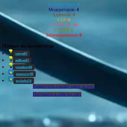
Проверенных:
9
Модераторов:
4
Админов:
3
V.I.P:
6
V.I.P MAX:
10
СУПЕР
2
Заблокированых
0
Новые пользователи
sanya05
milkon65
vnemkov60
xnqqxczy49
uwkuba54
Разместить ссылку здесь за
руб.
Поставить к себе на сайт