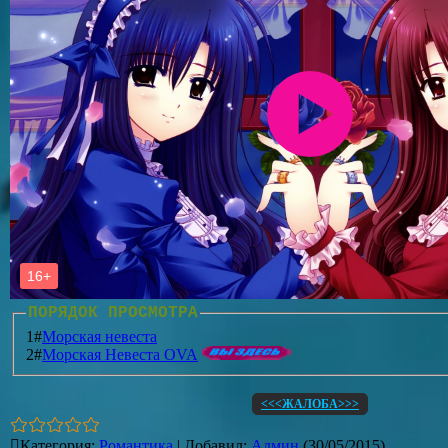
ПОРЯДОК ПРОСМОТРА
1#
Морская невеста
2#
Морская Невеста OVA
<<<ЖАЛОБА>>>
Категория
:
Романтика
|
Добавил
:
Админ
(30/05/2015)