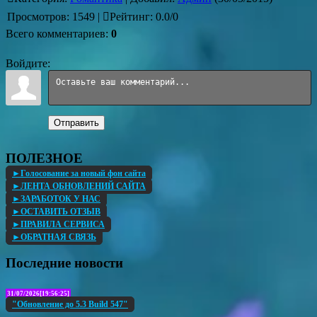
Просмотров
:
1549
|
Рейтинг
:
0.0
/
0
Всего комментариев
:
0
Войдите:
Отправить
ПОЛЕЗНОЕ
►Голосование за новый фон сайта
►ЛЕНТА ОБНОВЛЕНИЙ САЙТА
►ЗАРАБОТОК У НАС
►ОСТАВИТЬ ОТЗЫВ
►ПРАВИЛА СЕРВИСА
►ОБРАТНАЯ СВЯЗЬ
Последние новости
31/07/2026[19:56:25]
"Обновление до 5.3 Build 547"