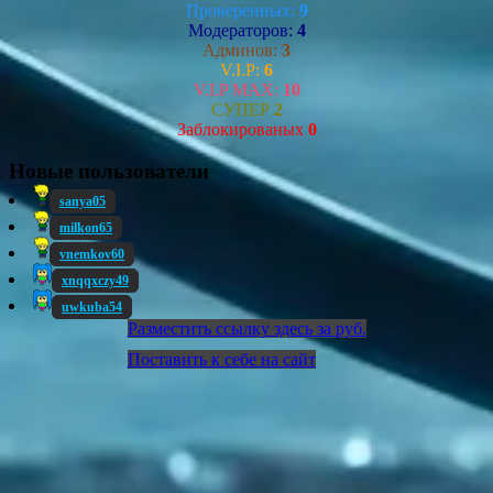
Проверенных:
9
Модераторов:
4
Админов:
3
V.I.P:
6
V.I.P MAX:
10
СУПЕР
2
Заблокированых
0
Новые пользователи
sanya05
milkon65
vnemkov60
xnqqxczy49
uwkuba54
Разместить ссылку здесь за
руб.
Поставить к себе на сайт