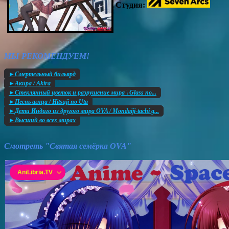
Студия:
МЫ РЕКОМЕНДУЕМ!
►Смертельный бильярд
►Акира / Akira
►Стеклянный цветок и разрушение мира \ Glass no...
►Песнь агнца / Hitsuji no Uta
►Дети Индиго из другого мира OVA / Mondaiji-tachi g...
►Высший во всех мирах
Смотреть "Святая семёрка OVA"