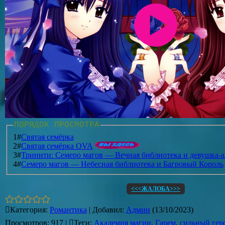
ПОРЯДОК ПРОСМОТРА
1#
Святая семёрка
2#
Святая семёрка OVA
3#
Тринити: Семеро магов — Вечная библиотека и девушка-
4#
Семеро магов — Небесная библиотека и Багровый Король
<<<ЖАЛОБА>>>
Категория
:
Романтика
|
Добавил
:
Админ
(13/10/2023)
Просмотров
:
917
|
Теги
:
Академия магии
,
Гарем
,
сильный гер