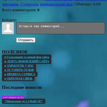
школьник
,
Суперсила
,
вымышленный мир
|
Рейтинг
:
0.0
/
0
Всего комментариев
:
0
Войдите:
Отправить
ПОЛЕЗНОЕ
►Голосование за новый фон сайта
►ЛЕНТА ОБНОВЛЕНИЙ САЙТА
►ЗАРАБОТОК У НАС
►ОСТАВИТЬ ОТЗЫВ
►ПРАВИЛА СЕРВИСА
►ОБРАТНАЯ СВЯЗЬ
Последние новости
31/07/2026[19:56:25]
"Обновление до 5.3 Build 547"