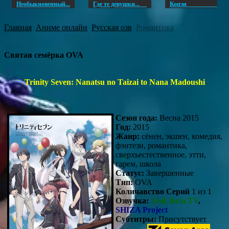
Необыкновенный...
Где те девушки...
Копэ
Главная
Аниме онлайн
Русская озв
Романтика
Святая семёрка OVA
Trinity Seven: Nanatsu no Taizai to Nana Madoushi
Сезон года:
Весна 2015
Год:
2015
Жанр:
сёнен, экшен, комедия,
фэнтези, романтика,
сверхъестественное, этти,
гарем, школа
Статус:
Завершенные
Тип:
OVA
Количавство Серий
1 из 1
Озвучка:
AniLibria.TV
,
SHIZA Project
Субтитры:
Присутствует