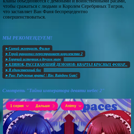
кланы объединяются с демонами и воинственными расами,
чтобы сражаться с людьми и Королем Серебряных Тигров,
что заставляет Ван Фаня беспрецедентно
совершенствоваться.
МЫ РЕКОМЕНДУЕМ!
►Синий экзорцист. Фильм
►Герой-рационал перестраивает королевство 2
►Горячий источник в другом мире
►КЛИНОК, РАССЕКАЮЩИЙ ДЕМОНОВ: КВАРТАЛ КРАСНЫХ ФОНАР...
►Я единственный бог
►Рио: Радужные врата! \ Rio: Rainbow Gate!
Смотреть "Тайна императора девяти небес 2"