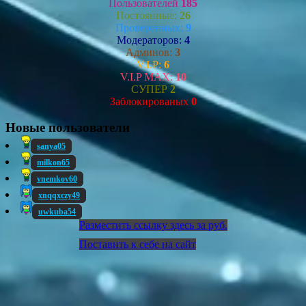
Пользователей
185
Постоянные:
26
Проверенных:
9
Модераторов:
4
Админов:
3
V.I.P:
6
V.I.P MAX:
10
СУПЕР
2
Заблокированых
0
Новые пользователи
sanya05
milkon65
vnemkov60
xnqqxczy49
uwkuba54
Разместить ссылку здесь за
руб.
Поставить к себе на сайт