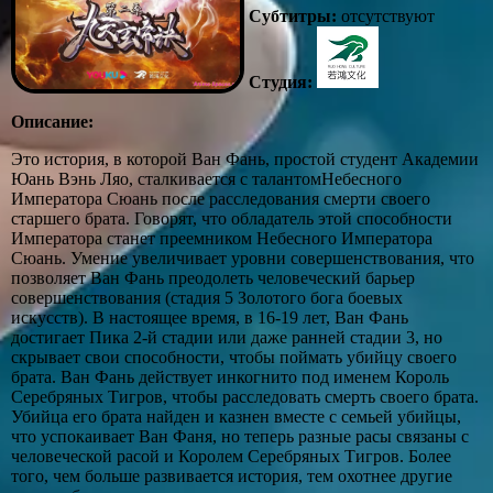
Субтитры:
отсутствуют
Студия:
Описание:
Это история, в которой Ван Фань, простой студент Академии
Юань Вэнь Ляо, сталкивается с талантомНебесного
Императора Сюань после расследования смерти своего
старшего брата. Говорят, что обладатель этой способности
Императора станет преемником Небесного Императора
Сюань. Умение увеличивает уровни совершенствования, что
позволяет Ван Фань преодолеть человеческий барьер
совершенствования (стадия 5 Золотого бога боевых
искусств). В настоящее время, в 16-19 лет, Ван Фань
достигает Пика 2-й стадии или даже ранней стадии 3, но
скрывает свои способности, чтобы поймать убийцу своего
брата. Ван Фань действует инкогнито под именем Король
Серебряных Тигров, чтобы расследовать смерть своего брата.
Убийца его брата найден и казнен вместе с семьей убийцы,
что успокаивает Ван Фаня, но теперь разные расы связаны с
человеческой расой и Королем Серебряных Тигров. Более
того, чем больше развивается история, тем охотнее другие