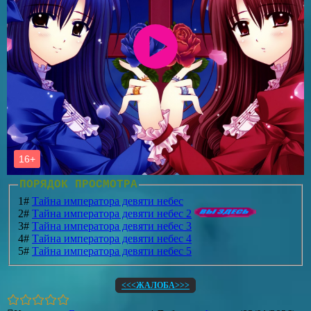
ПОРЯДОК ПРОСМОТРА
1#
Тайна императора девяти небес
2#
Тайна императора девяти небес 2
3#
Тайна императора девяти небес 3
4#
Тайна императора девяти небес 4
5#
Тайна императора девяти небес 5
<<<ЖАЛОБА>>>