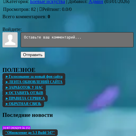
Категория
:
Боевые искуства
|
Добавил
:
Админ
(03/01/2026)
Просмотров
:
82
|
Рейтинг
:
0.0
/
0
Всего комментариев
:
0
Войдите:
Отправить
ПОЛЕЗНОЕ
►Голосование за новый фон сайта
►ЛЕНТА ОБНОВЛЕНИЙ САЙТА
►ЗАРАБОТОК У НАС
►ОСТАВИТЬ ОТЗЫВ
►ПРАВИЛА СЕРВИСА
►ОБРАТНАЯ СВЯЗЬ
Последние новости
31/07/2026[19:56:25]
"Обновление до 5.3 Build 547"