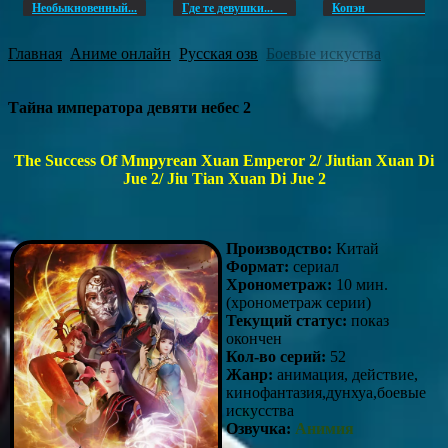
Необыкновенный...
Где те девушки...
Копэ
Главная
Аниме онлайн
Русская озв
Боевые искуства
Тайна императора девяти небес 2
The Success Of Mmpyrean Xuan Emperor 2/ Jiutian Xuan Di
Jue 2/ Jiu Tian Xuan Di Jue 2
Производство:
Китай
Формат:
сериал
Хронометраж:
10 мин.
(хронометраж серии)
Текущий статус:
показ
окончен
Кол-во серий:
52
Жанр:
анимация, действие,
кинофантазия,дунхуа,боевые
искусства
Озвучка:
Анимия