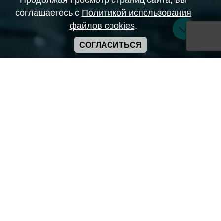
Продолжая просмотр страниц сайта, вы
соглашаетесь с
Политикой использования
файлов cookies
.
СОГЛАСИТЬСЯ
Copyright ANIME-SPACES © 2026
Самозанятый Беляков Владимир Алексеевич ИНН:
643569328903
Сайт может содержать материалы порнографического
характера
а также сцены насилия. Просьба если вам нет 18 лет,
покинуть сайт.
Политика конфиденциальности
Пользовательское соглашение