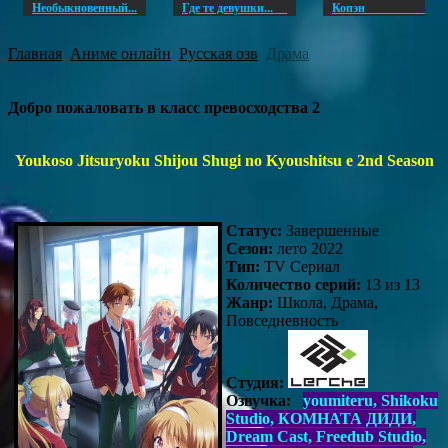
Необыкновенный...
Где те девушки...
Копэ
Главная
Аниме онлайн
Русская озв
Драма
Добро пожаловать в класс превосходства 2
Youkoso Jitsuryoku Shijou Shugi no Kyoushitsu e 2nd Season
Статус:
Завершенные
Сезон:
лето 2022
Тип:
TV Сериал
Количество серий:
13 из 13
Жанр:
Школа, Драма,
Повседневность
Студия:
Озвучка:
youmiteru, Shikoku
Studio, КОМНАТА ДИДИ,
Dream Cast, Freedub Studio,