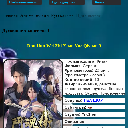
Необыкновенный...
Где те девушки...
Копэ
Главная
Аниме онлайн
Русская озв
Приключения
Духовные хранители 3
Dou Hun Wei Zhi Xuan Yue Qiyuan 3
Производство:
Китай
Формат:
Сериал
Хронометраж:
20 мин.
(хронометраж серии)
Кол-во серий
: 13
Жанр:
анимация, действие,
кинофантазия, дунхуа, боевые
искусства, Экшен, Приключения
Озвучка:
ПВА ШОУ
Субтитры:
нет
Студия: Yi Chen
Описание: