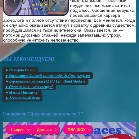
Чжан Шаньфэн — обычный
неудачник, чья жизнь катится
под откос: брошенная девушка,
провалившаяся карьера
археолога и полное отсутствие перспектив. Всё меняется, когда
он случайно оказывается втянут в схватку с древним существом,
пробудившимся из тысячелетнего сна. Оказывается, он —
потомок духовных стражей, некогда запечатавших угрозу,
способную уничтожить человечество.
МЫ РЕКОМЕНДУЕМ!
►Империя Силин
►Расколотая битвой синева небес 2: Спецвыпуски
►Держащиеся за руки {12 ИЗ 12} \ Hand Shakers
►Одна из них – моя сестра!
►Месть Масамунэ!
►Абсолютный дуэт
Смотреть "Духовные хранители 3"