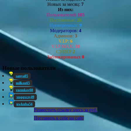
Новых за месяц:
7
Из них:
Пользователей
185
Постоянные:
26
Проверенных:
9
Модераторов:
4
Админов:
3
V.I.P:
6
V.I.P MAX:
10
СУПЕР
2
Заблокированых
0
Новые пользователи
sanya05
milkon65
vnemkov60
xnqqxczy49
uwkuba54
Разместить ссылку здесь за
руб.
Поставить к себе на сайт