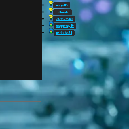
sanya05
milkon65
vnemkov60
xnqqxczy49
uwkuba54