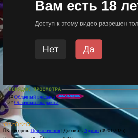
ПОРЯДОК ПРОСМОТРА
1#
Облачный владыка
2#
Облачный владыка 2
Категория
:
Приключения
|
Добавил
:
Админ
(09/01/2026)