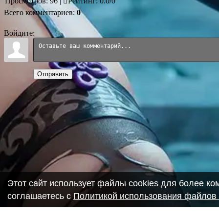
Просмотров
:
96
|
Рейтинг
:
0.0
/
0
Всего комментариев
:
0
Войдите:
Отправить
Этот сайт использует файлы cookies для более к
соглашаетесь с
Политикой использования файлов 