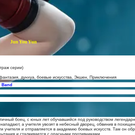
Jun You Yun
траж серии)
фантазия, дунхуа, боевые искусства, Экшен, Приключения
o Band
ичный боец, с юных лет обучавшийся под руководством легендарн
нападают, а учителя увозят в небесный дворец, обвинив в похище
и учителя и отправляется в академию боевых искусств. Там он об
пытания и сталкивается с опасными противниками.