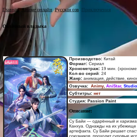
Главная
Аниме онлайн
Русская озв
Приключения
Облачный владыка
Производство:
Китай
Формат:
Сериал
Хронометраж:
19 мин. (хрономе
Кол-во серий
: 24
Жанр:
анимация, действие, кино
Озвучка:
Animy,
AniStar,
Studi
Субтитры:
нет
Студия: Passion Paint
Описание:
Су Байи — одарённый и харизмат
Канхуа. Однажды на их убежище 
артефакта. Су Байи решает спаст
союзников, проходит суровые ис