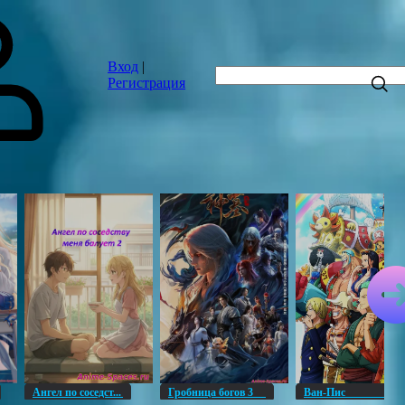
Вход
|
Регистрация
Ангел по соседст...
Гробница богов 3
Ван-Пи