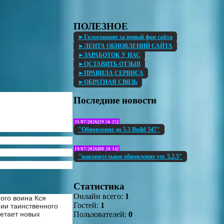
ПОЛЕЗНОЕ
►Голосование за новый фон сайта
►ЛЕНТА ОБНОВЛЕНИЙ САЙТА
►ЗАРАБОТОК У НАС
►ОСТАВИТЬ ОТЗЫВ
►ПРАВИЛА СЕРВИСА
►ОБРАТНАЯ СВЯЗЬ
Последние новости
31/07/2026[19:56:25]
"Обновление до 5.3 Build 547"
19/07/2026[08:28:14]
"накопительное обновление ver. 5.2.5"
Статистика
Онлайн всего:
1
ого воина Кся
Гостей:
1
нии таинственного
Пользователей:
0
ретает новых