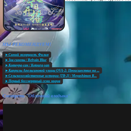
МЫ РЕКОМЕНДУЕМ!
►Синий экзорцист. Фильм
►Зов синевы / Refrain Blue
►Котоура-сан / Kotoura-san
►Капризы Апельсиновой улицы OVA-2: Происшествие на ...
►Сельскохозяйственные истории [ТВ-2] / Moyashimon R...
►Первый бессмертный семи миров
Смотреть "Облачный владыка"