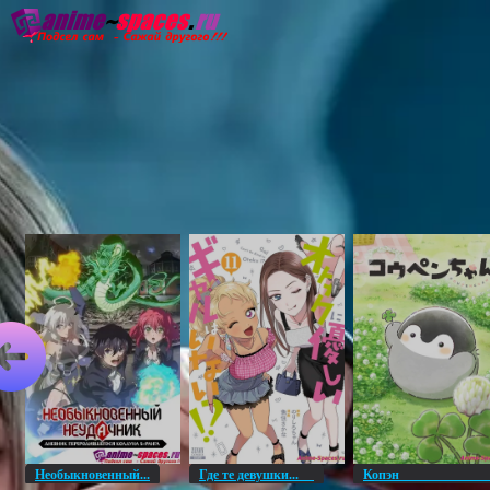
Главная
Озвучка
Субтитры
Он
Необыкновенный...
Где те девушки...
Копэ