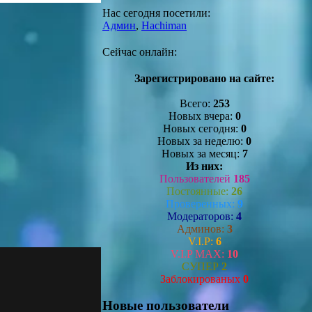
Нас сегодня посетили:
Админ
,
Hachiman
Сейчас онлайн:
Зарегистрировано на сайте:
Всего:
253
Новых вчера:
0
Новых сегодня:
0
Новых за неделю:
0
Новых за месяц:
7
Из них:
Пользователей
185
Постоянные:
26
Проверенных:
9
Модераторов:
4
Админов:
3
V.I.P:
6
V.I.P MAX:
10
СУПЕР
2
Заблокированых
0
Новые пользователи