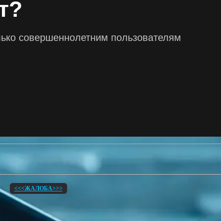
<<<ЖАЛОБА>>>