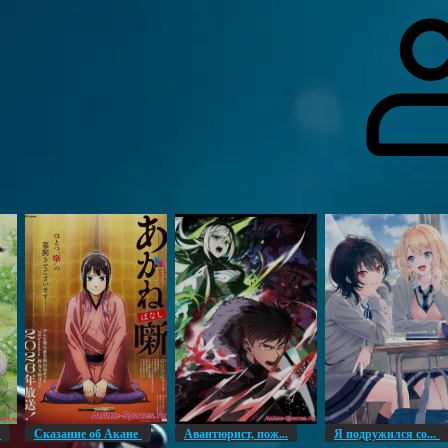
гоинги
Дополнительно
Форум
Видео
Блог
Галерея
О нас
н
Сказание об Акане
Авантюрист, пож...
Я подружился со...