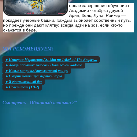
после завершения обучения в
Академии четвёрка друзей —
Ария, Кель, Луна, Райкер —
покидает учебные башни. Каждый выбирает собственный путь,
но прежде они дают клятву: всегда идти на зов, если кто-то
окажется в беде.
МЫ РЕКОМЕНДУЕМ!
►Империя Мертвецов / Shisha no Teikoku / The Empire...
►Ловцы забытых голосов / Hoshi wo ou kodomo
►Новые капризы Апельсиновой улицы
►Смертельная игра мёртвой горы
►Я единственный бог
►Повелитель [ТВ-2]
Смотреть "Облачный владыка 2"