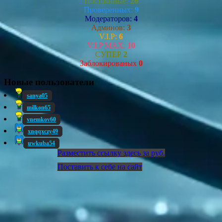
Постоянные:
26
Проверенных:
9
Модераторов:
4
Админов:
3
V.I.P:
6
V.I.P MAX:
10
СУПЕР
2
Заблокированых
0
Новые пользователи
sanya05
milkon65
vnemkov60
xnqqxczy49
uwkuba54
Разместить ссылку здесь за
руб.
Поставить к себе на сайт