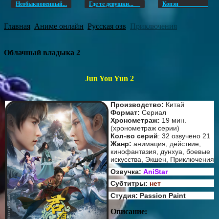
Необыкновенный...
Где те девушки...
Копэ
Главная
Аниме онлайн
Русская озв
Приключения
Облачный владыка 2
Jun You Yun 2
Производство:
Китай
Формат:
Сериал
Хронометраж:
19 мин.
(хронометраж серии)
Кол-во серий
: 32 озвучено 21
Жанр:
анимация, действие,
кинофантазия, дунхуа, боевые
искусства, Экшен, Приключения
Озвучка:
AniStar
Субтитры:
нет
Студия: Passion Paint
Описание: