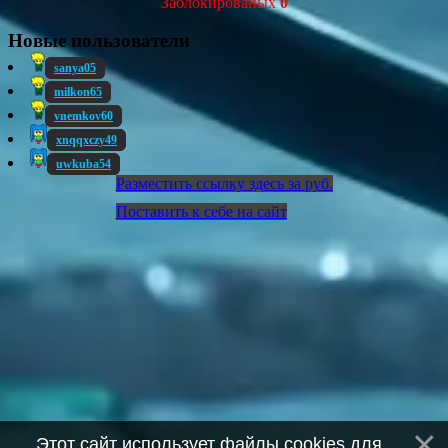
Заблокированых
0
Новые пользователи
sanya05
milkon65
vnemkov60
xnqqxczy49
uwkuba54
Разместить ссылку здесь за
руб.
Поставить к себе на сайт
Этот сайт использует файлы cookies для