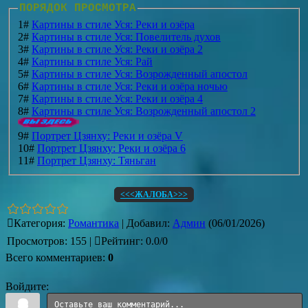
ПОРЯДОК ПРОСМОТРА
1#
Картины в стиле Уся: Реки и озёра
2#
Картины в стиле Уся: Повелитель духов
3#
Картины в стиле Уся: Реки и озёра 2
4#
Картины в стиле Уся: Рай
5#
Картины в стиле Уся: Возрожденный апостол
6#
Картины в стиле Уся: Реки и озёра ночью
7#
Картины в стиле Уся: Реки и озёра 4
8#
Картины в стиле Уся: Возрожденный апостол 2
9#
Портрет Цзянху: Реки и озёра V
10#
Портрет Цзянху: Реки и озёра 6
11#
Портрет Цзянху: Тяньган
<<<ЖАЛОБА>>>
Категория
:
Романтика
|
Добавил
:
Админ
(06/01/2026)
Просмотров
:
155
|
Рейтинг
:
0.0
/
0
Всего комментариев
:
0
Войдите: