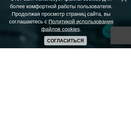
более комфортной работы пользователя.
Продолжая просмотр страниц сайта, вы
соглашаетесь с
Политикой использования
файлов cookies
.
СОГЛАСИТЬСЯ
Copyright ANIME-SPACES © 2026
Самозанятый Беляков Владимир Алексеевич ИНН:
643569328903
Сайт может содержать материалы порнографического
характера
а также сцены насилия. Просьба если вам нет 18 лет,
покинуть сайт.