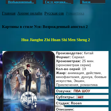
Необыкновенный...
Где те девушки...
Копэ
Главная
Аниме онлайн
Русская озв
Романтика
Картины в стиле Уся: Возрожденный апостол 2
Hua Jianghu Zhi Huan Shi Men Sheng 2
Производство:
Китай
Формат:
Сериал
Хронометраж:
25 мин.
(хронометраж серии)
Кол-во серий
: 19
Жанр:
анимация, действие,
кинофантазия, дунхуа, боевые
искусства, Экшен,
Приключения, романтика
Озвучка:
ПВА ШОУ
Субтитры:
нет
Студия: Rocen
Описание: