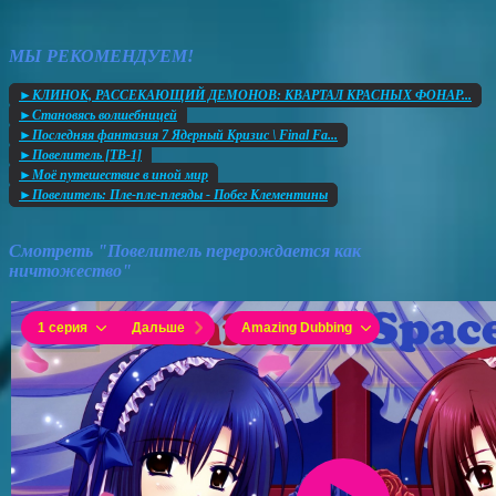
МЫ РЕКОМЕНДУЕМ!
►КЛИНОК, РАССЕКАЮЩИЙ ДЕМОНОВ: КВАРТАЛ КРАСНЫХ ФОНАР...
►Становясь волшебницей
►Последняя фантазия 7 Ядерный Кризис \ Final Fa...
►Повелитель [ТВ-1]
►Моё путешествие в иной мир
►Повелитель: Пле-пле-плеяды - Побег Клементины
Смотреть "Повелитель перерождается как
ничтожество"