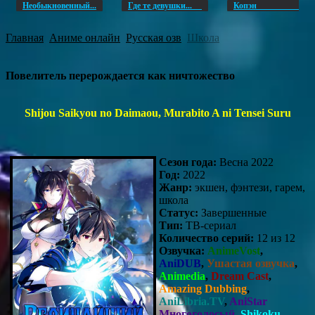
Необыкновенный...
Где те девушки...
Копэ
Главная
Аниме онлайн
Русская озв
Школа
Повелитель перерождается как ничтожество
Shijou Saikyou no Daimaou, Murabito A ni Tensei Suru
Сезон года:
Весна 2022
Год:
2022
Жанр:
экшен, фэнтези, гарем,
школа
Статус:
Завершенные
Тип:
ТВ-сериал
Количество серий:
12 из 12
Озвучка:
AnimeVost
,
AniDUB
,
Ушастая озвучка
,
Animedia
,
Dream Cast
,
Amazing Dubbing
,
AniLibria.TV
,
AniStar
Многоголосый
,
Shikoku