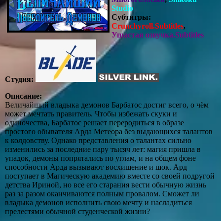
Studio
Субтитры:
Crunchyroll.Subtitles
,
Ушастая озвучка.Subtitles
Студия:
Описание:
Величайший владыка демонов Барбатос достиг всего, о чём
может мечтать правитель. Чтобы избежать скуки и
одиночества, Барбатос решает переродиться в образе
простого обывателя Арда Метеора без выдающихся талантов
к колдовству. Однако представления о талантах сильно
изменились за последние пару тысяч лет: магия пришла в
упадок, демоны попрятались по углам, и на общем фоне
способности Арда вызывают восхищение и шок. Ард
поступает в Магическую академию вместе со своей подругой
детства Ириной, но все его старания вести обычную жизнь
раз за разом оканчиваются полным провалом. Сможет ли
владыка демонов исполнить свою мечту и насладиться
прелестями обычной студенческой жизни?