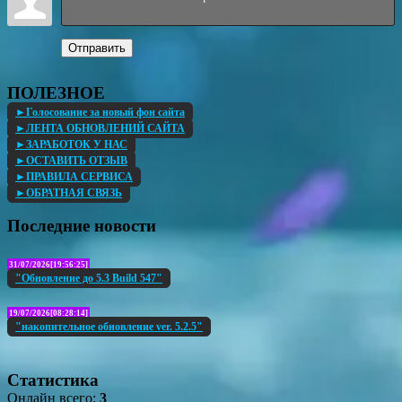
Отправить
ПОЛЕЗНОЕ
►Голосование за новый фон сайта
►ЛЕНТА ОБНОВЛЕНИЙ САЙТА
►ЗАРАБОТОК У НАС
►ОСТАВИТЬ ОТЗЫВ
►ПРАВИЛА СЕРВИСА
►ОБРАТНАЯ СВЯЗЬ
Последние новости
31/07/2026[19:56:25]
"Обновление до 5.3 Build 547"
19/07/2026[08:28:14]
"накопительное обновление ver. 5.2.5"
Статистика
Онлайн всего:
3