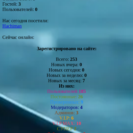
Гостей:
3
Пользователей:
0
Нас сегодня посетили:
Hachiman
Сейчас онлайн:
Зарегистрировано на сайте:
Всего:
253
Новых вчера:
0
Новых сегодня:
0
Новых за неделю:
0
Новых за месяц:
7
Из них:
Пользователей
185
Постоянные:
26
Проверенных:
9
Модераторов:
4
Админов:
3
V.I.P:
6
V.I.P MAX:
10
СУПЕР
2