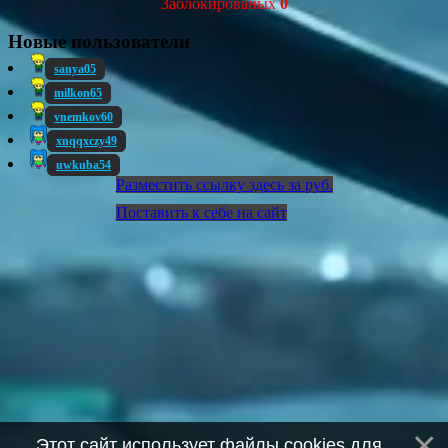
Заблокированых
0
Новые пользователи
sanya05
milkon65
vnemkov60
xnqqxczy49
uwkuba54
Разместить ссылку здесь за
руб.
Поставить к себе на сайт
Этот сайт использует файлы cookies для