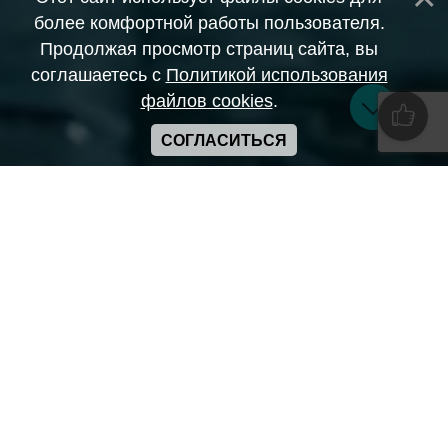
более комфортной работы пользователя.
Продолжая просмотр страниц сайта, вы
соглашаетесь с
Политикой использования
файлов cookies
.
СОГЛАСИТЬСЯ
Copyright ANIME-SPACES © 2026
Самозанятый Беляков Владимир Алексеевич ИНН:
643569328903
Сайт может содержать материалы порнографического
характера
а также сцены насилия. Просьба если вам нет 18 лет,
покинуть сайт.