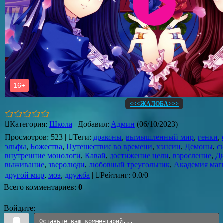
<<<ЖАЛОБА>>>
Категория
:
Школа
|
Добавил
:
Админ
(06/10/2023)
Просмотров
:
523
|
Теги
:
драконы
,
вымышленный мир
,
генки
,
эльфы
,
Божества
,
Путешествие во времени
,
хэнсин
,
Демоны
,
с
внутренние монологи
,
Кавай
,
достижение цели
,
взросление
,
Д
выживание
,
зверолюди
,
любовный треугольник
,
Академия маг
другой мир
,
моэ
,
дружба
|
Рейтинг
:
0.0
/
0
Всего комментариев
:
0
Войдите: